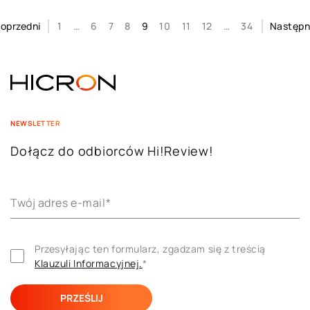
oprzedni
1
…
6
7
8
9
10
11
12
…
34
Następ
NEWSLETTER
Dołącz do odbiorców Hi!Review!
Twój adres e-mail
*
Przesyłając ten formularz, zgadzam się z treścią 
Klauzuli ​​Informacyjnej.
*