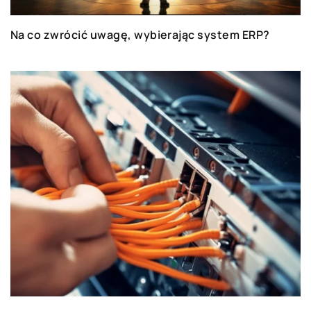
dedykowanych dla dealerów i producentów
automotive
.
Na co zwrócić uwagę, wybierając system ERP?
Na Tech-Blogu piszemy o tematach ważnych dla
branży: budowaniu relacji z klientami,
sposobach dotarcia do nich, nadchodzących
zmianach w przemyśle, łańcuchach dostaw,
planowaniu produkcji czy systemach
gwarancyjnych.
Atlassian
Wspieramy rozwój firm nie tylko od zewnątrz, ale
również wewnątrz.
Oprogramowanie firmy
Atlassian
dla większych i mniejszych
organizacji usprawnia pracę zespołów