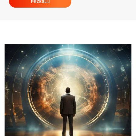
Poruszamy wiele praktyczny aspektów,
dotyczących bezpośrednio implementacji
systemu SAP, ale również tematów bardziej
ogólnych związanych z rozwojem organizacji i
zmianami, które zachodzą w świecie biznesu.
Dzielimy się wiedzą z zakresu oprogramowania
ERP dla
działów HR
,
finansów
,
sprzedaży
, ale
również
produkcji i logistyki
.
Automotive
Od początku działalności firmy współpracujemy
z przemysłem motoryzacyjnym. Wsłuchujemy
się uważnie w głos naszych Klientów i jesteśmy
na bieżąco z sytuacją rynkową.
Stworzyliśmy
innowacyjne rozwiązania