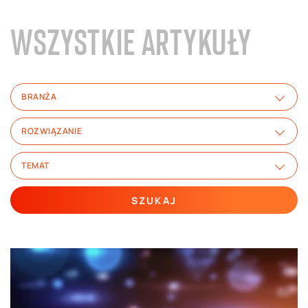
WSZYSTKIE ARTYKUŁY
BRANŻA
ROZWIĄZANIE
TEMAT
SZUKAJ