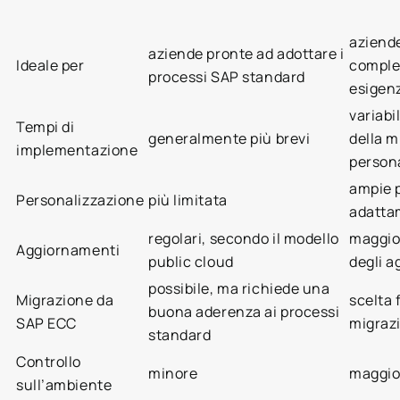
aziend
aziende pronte ad adottare i
Ideale per
comple
processi SAP standard
esigenz
variabi
Tempi di
generalmente più brevi
della m
implementazione
persona
ampie p
Personalizzazione
più limitata
adatta
regolari, secondo il modello
maggior
Aggiornamenti
public cloud
degli 
possibile, ma richiede una
Migrazione da
scelta 
buona aderenza ai processi
SAP ECC
migraz
standard
Controllo
minore
maggio
sull’ambiente