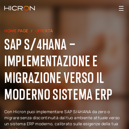
HOME PAGE
OFFERTA
SAP S/4HANA –
IMPLEMENTAZIONE E
MIGRAZIONE VERSO IL
MODERNO SISTEMA ERP
Con Hicron puoi implementare SAP S/4HANA da zero o
migrare senza discontinuità dal tuo ambiente attuale verso
un sistema ERP moderno, calibrato sulle esigenze della tua