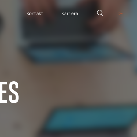
Kontakt
Karriere
DE
PL
ASSGESCHNEIDERTE
EN
icron Innovation Lab
IT
oftware House
ES
trategisches
ES
ersonalwesen
AP / Fiori apps
AP BTP