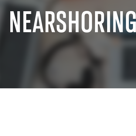
NEARSHORIN
ERFAHRUNG IN DER SAP-BRANCHE
SAP für den öffentlichen Sektor
SAP für die c
SAP für die industrielle Fertigung
SAP für den 
SAP für die Luft- & Raumfahrt- und
SAP für Einz
Verteidigungsindustrie
SAP für die I
SAP für Automotive
SAP für den S
SAP für die Telekommunikationsbranche
Dienstleistu