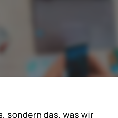
SAP für das Baugewerbe
SAP für die Hightech-Industrie
SAP für die Konsumgüterindustrie
SAP für Krankenhäuser und
hmen
Forschungseinrichtungen
Hicron Validated S/4 Life Science
s, sondern das, was wir