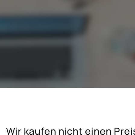
G
hemische Industrie
SAP für die Brennstoff- und
Energiewirtschaft
Großhandel
SAP für die Metall-, Holz- und
elhandel und E-Commerce
Papierindustrie
mmobilienwirtschaft
SAP für Versicherungsunterne
ektor der professionellen
SAP für Hochschulen und
ngen
Forschungseinrichtungen
Wir kaufen nicht einen Prei