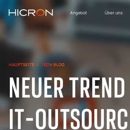
Angebot
Über uns
DIENSTLEISTUNGEN UND
GESCHÄFTSBEREICHE
TECHNOLOGIEN
SAP Lösungen
SAP für Automotive
Software House
SAP SuccessFactors
HAUPTSEITE
TECH BLOG
E-Commerce-Beratung
SAP für Finanzen,
NEUER TREND 
Controlling und Analytik
Beratung zu Atlassian
SAP für Logistik &
SAP Signavio
Produktion
SAP
SAP - Bereich Vertrieb,
IT-OUTSOURC
Immobilienmanagement
Marketing und
Kundendienst