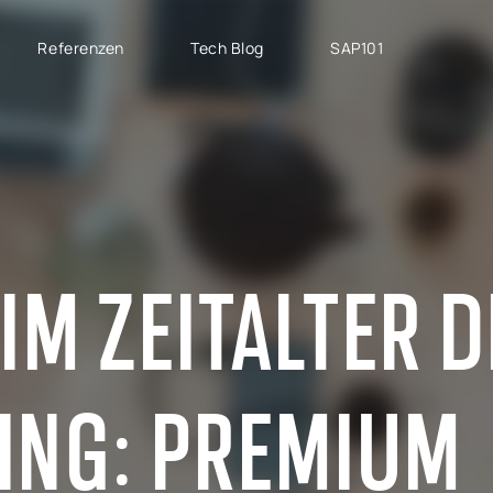
Referenzen
Tech Blog
SAP101
PROJEKTTYPEN
SAP CLOUD ERP
M
SAP Implementierung
SAP GROW Fast
H
SAP Development
SAP S/4HANA
S
SAP Rollout Projekte
SAP S/4HANA Public
S
IM ZEITALTER D
Cloud
P
SAP Support
SAP S/4HANA Private
AB
Cloud
S
RISE with SAP
ING: PREMIUM
GROW with SAP