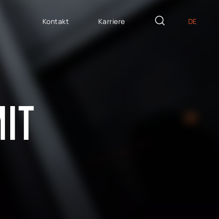
Kontakt
Karriere
DE
PL
ASSGESCHNEIDERTE
EN
icron Innovation Lab
IT
MIT
oftware House
ES
trategisches
ersonalwesen
AP / Fiori apps
AP BTP