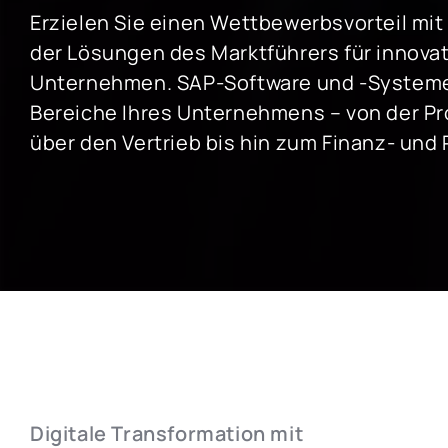
Erzielen Sie einen Wettbewerbsvorteil mit
der Lösungen des Marktführers für innovat
ERFAHRUNG IN DER SAP-BRANCHE
Unternehmen. SAP-Software und -Systeme
SAP für den öffentlichen Sektor
SAP für die c
Bereiche Ihres Unternehmens – von der Pr
über den Vertrieb bis hin zum Finanz- und
SAP für die industrielle Fertigung
SAP für den 
SAP für die Luft- & Raumfahrt- und
SAP für Einz
Verteidigungsindustrie
SAP für die I
SAP für Automotive
SAP für den S
SAP für die Telekommunikationsbranche
Dienstleistu
Digitale Transformation mit