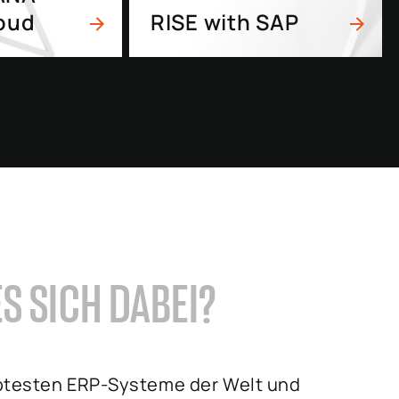
loud
RISE with SAP
S SICH DABEI?
ebtesten ERP-Systeme der Welt und