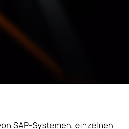
SAP für das Baugewerbe
SAP für die Hightech-Industrie
SAP für die Konsumgüterindustrie
SAP für Krankenhäuser und
hmen
Forschungseinrichtungen
Hicron Validated S/4 Life Science
von SAP-Systemen, einzelnen