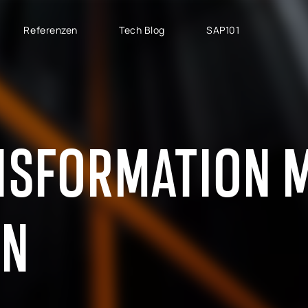
Referenzen
Tech Blog
SAP101
PROJEKTTYPEN
SAP CLOUD ERP
M
SAP Implementierung
SAP GROW Fast
H
NSFORMATION 
SAP Development
SAP S/4HANA
S
SAP Rollout Projekte
SAP S/4HANA Public
S
Cloud
P
SAP Support
SAP S/4HANA Private
AB
EN
Cloud
S
RISE with SAP
GROW with SAP