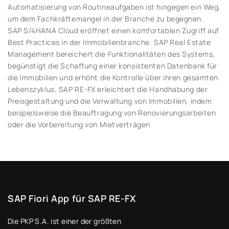
Automatisierung von Routineaufgaben ist hingegen ein Weg,
um dem Fachkräftemangel in der Branche zu begegnen.
SAP S/4HANA Cloud eröffnet einen komfortablen Zugriff auf
Best Practices in der Immobilienbranche. SAP Real Estate
Management bereichert die Funktionalitäten des Systems,
begünstigt die Schaffung einer konsistenten Datenbank für
die Immobilien und erhöht die Kontrolle über ihren gesamten
Lebenszyklus. SAP RE-FX erleichtert die Handhabung der
Preisgestaltung und die Verwaltung von Immobilien, indem
beispielsweise die Beauftragung von Renovierungsarbeiten
oder die Vorbereitung von Mietverträgen
Schweizspezifische SAP RE-FX-
SAP Fiori App für SAP RE-FX
IFRS16 Standards
Schweizspezifische SAP RE-FX-
SAP Fiori App für SAP RE-FX
Anpassung
Anpassung
Die PKP S.A. ist einer der größten
Die Cyfrowy Polsat Capital Group suchte für die
Die PKP S.A. ist einer der größten