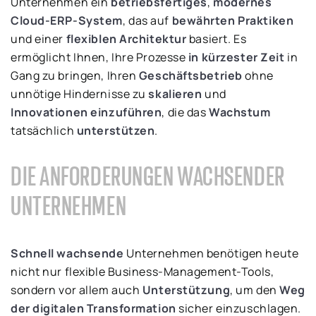
Unternehmen ein
betriebsfertiges
,
modernes
Cloud-ERP-System
, das auf
bewährten Praktiken
und einer
flexiblen Architektur
basiert. Es
ermöglicht Ihnen, Ihre Prozesse
in kürzester Zeit
in
Gang zu bringen, Ihren
Geschäftsbetrieb
ohne
unnötige Hindernisse zu
skalieren
und
Innovationen einzuführen
, die das
Wachstum
tatsächlich
unterstützen
.
DIE ANFORDERUNGEN WACHSENDER
UNTERNEHMEN
Schnell wachsende
Unternehmen benötigen heute
nicht nur flexible Business-Management-Tools,
sondern vor allem auch
Unterstützung
, um den
Weg
der digitalen Transformation
sicher einzuschlagen.