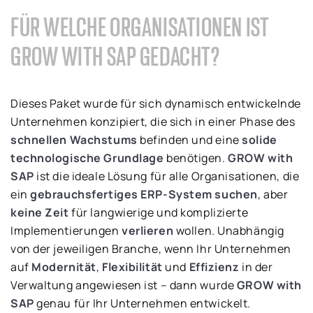
FÜR WELCHE ORGANISATIONEN IST
GROW WITH SAP GEDACHT?
Dieses Paket wurde für sich dynamisch entwickelnde
Unternehmen konzipiert, die sich in einer Phase des
schnellen Wachstums
befinden und eine
solide
technologische Grundlage
benötigen.
GROW with
SAP
ist die ideale Lösung für alle Organisationen, die
ein
gebrauchsfertiges ERP-System suchen
, aber
keine Zeit
für langwierige und komplizierte
Implementierungen
verlieren
wollen. Unabhängig
von der jeweiligen Branche, wenn Ihr Unternehmen
auf
Modernität
,
Flexibilität
und
Effizienz
in der
Verwaltung angewiesen ist – dann wurde
GROW with
SAP
genau für Ihr Unternehmen entwickelt.