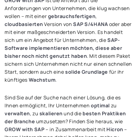
GROW with SAP
ist die Antwort auf die
Anforderungen von Unternehmen, die klug wachsen
wollen – mit einer
gebrauchsfertigen
,
cloudbasierten
Version von
SAP S/4HANA
oder aber
mit einer maßgeschneiderten Version. Es handelt
sich um ein Angebot für Unternehmen, die
SAP-
Software implementieren
möchten, diese aber
bisher noch nicht genutzt haben
. Mit diesem Paket
sichern sich Unternehmen nicht nur einen schnellen
Start, sondern auch eine
solide Grundlage
für ihr
künftiges
Wachstum
.
Sind Sie auf der Suche nach einer Lösung, die es
Ihnen ermöglicht, Ihr Unternehmen
optimal
zu
verwalten
, zu
skalieren
und die
besten Praktiken
der Branche
umzusetzen? Finden Sie heraus, wie
GROW with SAP
– in Zusammenarbeit mit
Hicron
–