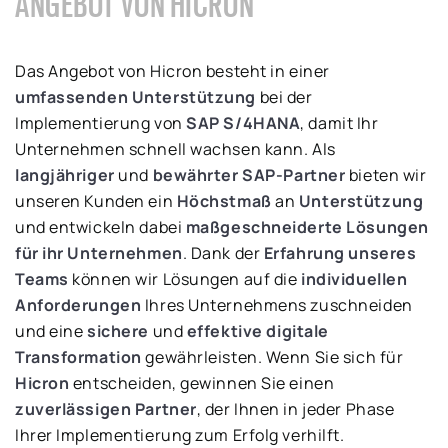
ANGEBOT VON HICRON
Das Angebot von Hicron besteht in einer
umfassenden Unterstützung
bei der
Implementierung von
SAP S/4HANA
, damit Ihr
Unternehmen schnell wachsen kann. Als
langjähriger
und
bewährter SAP-Partner
bieten wir
unseren Kunden ein
Höchstmaß
an
Unterstützung
und entwickeln dabei
maßgeschneiderte Lösungen
für ihr Unternehmen
. Dank der
Erfahrung unseres
Teams
können wir Lösungen auf die
individuellen
Anforderungen
Ihres Unternehmens zuschneiden
und eine
sichere
und
effektive digitale
Transformation
gewährleisten. Wenn Sie sich für
Hicron
entscheiden, gewinnen Sie einen
zuverlässigen Partner
, der Ihnen in jeder Phase
Ihrer Implementierung zum Erfolg verhilft.