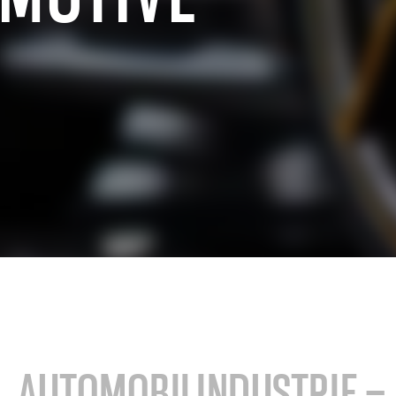
hemische Industrie
SAP für die Brennstoff- und
Energiewirtschaft
Großhandel
SAP für die Metall-, Holz- und
elhandel und E-Commerce
Papierindustrie
mmobilienwirtschaft
SAP für Versicherungsunterne
ektor der professionellen
SAP für Hochschulen und
ngen
Forschungseinrichtungen
AUTOMOBILINDUSTRIE – 