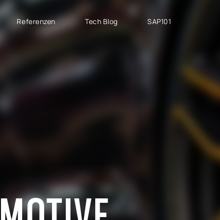
Referenzen
Tech Blog
SAP101
PROJEKTTYPEN
SAP CLOUD ERP
M
SAP Implementierung
SAP GROW Fast
H
SAP Development
SAP S/4HANA
S
SAP Rollout Projekte
SAP S/4HANA Public
S
Cloud
P
SAP Support
SAP S/4HANA Private
AB
Cloud
S
RISE with SAP
OMOTIVE
GROW with SAP