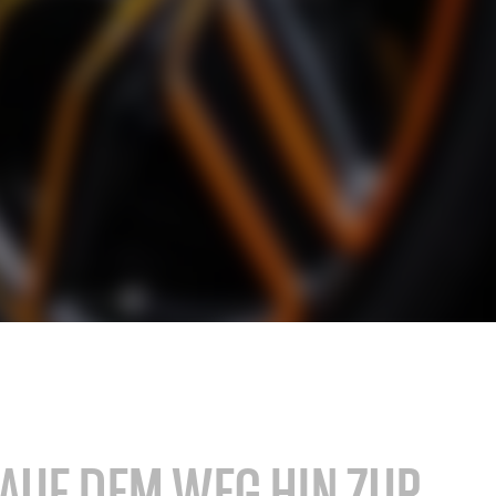
SAP für das Baugewerbe
SAP für die Hightech-Industrie
SAP für die Konsumgüterindustrie
SAP für Krankenhäuser und
hmen
Forschungseinrichtungen
Hicron Validated S/4 Life Science
AUF DEM WEG HIN ZUR