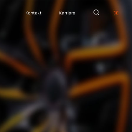
Kontakt
Karriere
DE
PL
ASSGESCHNEIDERTE
EN
icron Innovation Lab
IT
oftware House
ES
trategisches
ersonalwesen
AP / Fiori apps
AP BTP