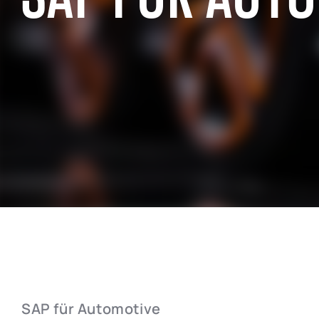
ERFAHRUNG IN DER SAP-BRANCHE
SAP für den öffentlichen Sektor
SAP für die c
SAP für die industrielle Fertigung
SAP für den 
SAP für die Luft- & Raumfahrt- und
SAP für Einz
Verteidigungsindustrie
SAP für die I
SAP für Automotive
SAP für den S
SAP für die Telekommunikationsbranche
Dienstleistu
SAP für Automotive