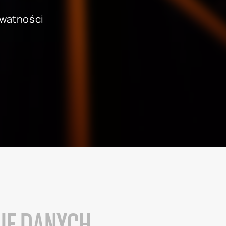
ywatności
edaży hurtowej
SAP dla przemysłu metalowego 
papierniczego
lu detalicznego i e-commerce
SAP dla szpitali i placówek ba
uchomości
SAP dla firm ubezpieczeniowyc
ra usług profesjonalnych
SAP dla uczelni wyższych i pla
mysłu paliwowo-
naukowych
ego
NIE DANYCH