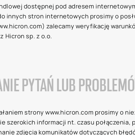
dlowej dostępnej pod adresem internetowym 
do innych stron internetowych prosimy o posłu
ww.hicron.com) zalecamy weryfikację warunk
 Hicron sp. z o.o.
ANIE PYTAŃ LUB PROBLEM
ałaniem strony www.hicron.com prosimy o nie
ie szerokich informacji nt. czasu połączenia,
nanie zdjęcia komunikatów dotyczących błęd