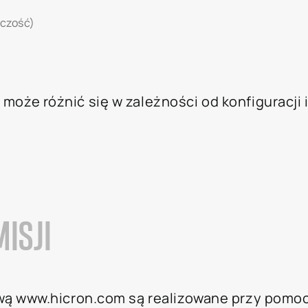
lczość)
oże różnić się w zależności od konfiguracji
ISJI
wą www.hicron.com są realizowane przy pomoc