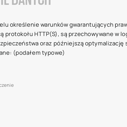
celu określenie warunków gwarantujących pra
cą protokołu HTTP(S), są przechowywane w l
ezpieczeństwa oraz późniejszą optymalizację 
dane: (podałem typowe)
czenie
i