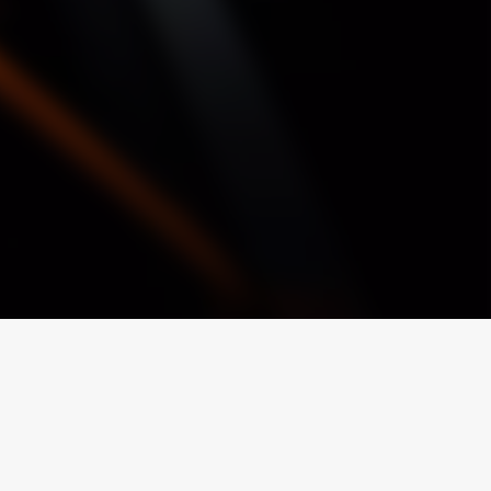
SAP dla branży budowlanej
i drzewno-
SAP dla sektora dóbr konsumpcyjnych
dawczych
SAP dla sektora zaawansowanych
technologii
h
Hicron Validated S/4 Life Science
cówek