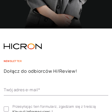
NEWSLETTER
Dołącz do odbiorców Hi!Review!
Twój adres e-mail
*
Przesyłając ten formularz, zgadzam się z treścią 
Klauzuli ​​Informacyjnej.
*