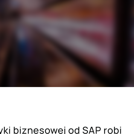
SAP dla branży budowlanej
i drzewno-
SAP dla sektora dóbr konsumpcyjnych
dawczych
SAP dla sektora zaawansowanych
technologii
h
Hicron Validated S/4 Life Science
cówek
ki biznesowej od SAP robi