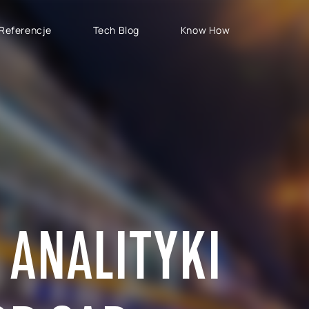
Referencje
Tech Blog
Know How
TYPY PROJEKTÓW
SAP CLOUD ERP
S
Wdrożenia SAP
SAP GROW Fast
H
Rozwój SAP
SAP S/4HANA
S
Rollouty SAP
SAP S/4HANA Public
S
Cloud
Wsparcie SAP
AB
SAP S/4HANA Private
S
Cloud
 ANALITYKI
RISE with SAP
GROW with SAP