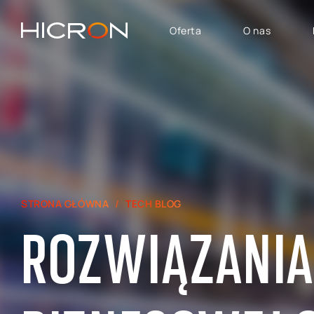
Oferta
O nas
USŁUGI I TECHNOLOGIE
OBSZARY BIZNESU
System SAP
SAP Automotive
Konsulting E-commerce
SAP SuccessFactors
Atlassian
SAP - Finanse, Controlling
i Analityka
SAP Signavio
STRONA GŁÓWNA
TECH BLOG
SAP dla Logistyki i
Produkcji
ROZWIĄZANIA
SAP — Obszar Sprzedaży,
Marketingu i Obsługi
Posprzedażowej