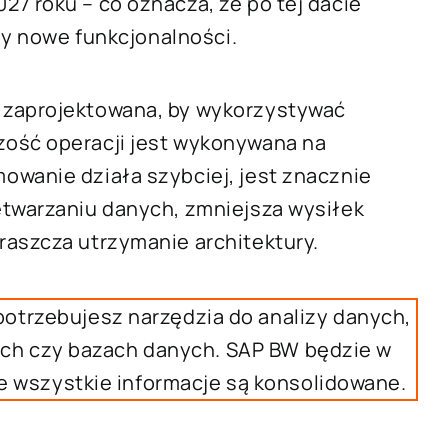
7 roku – co oznacza, że po tej dacie
czy nowe funkcjonalności.
a zaprojektowana, by wykorzystywać
zość operacji jest wykonywana na
owanie działa szybciej, jest znacznie
etwarzaniu danych, zmniejsza wysiłek
raszcza utrzymanie architektury.
i potrzebujesz narzędzia do analizy danych,
ach czy bazach danych. SAP BW będzie w
e wszystkie informacje są konsolidowane.