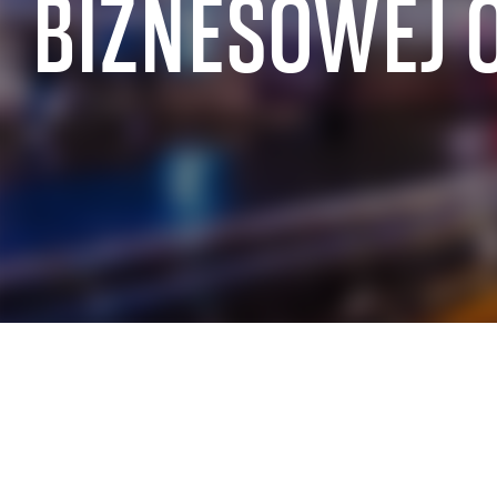
BIZNESOWEJ 
DOŚWIADCZENIA BRANŻOWE SAP
SAP dla sektora publicznego
SAP dla sprz
SAP dla produkcji przemysłowej
SAP dla hand
SAP dla branży lotniczej i obronnej
SAP dla nier
SAP dla branży motoryzacyjnej
SAP dla sekto
SAP dla telekomunikacji
SAP dla prze
SAP dla przemysłu chemicznego
energetyczn