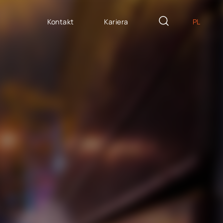
Kontakt
Kariera
PL
EN
ZYTE NA MIARĘ
DE
icron Innovation Lab
IT
oftware House
ES
trategiczny HR
AP / Fiori apps
AP BTP