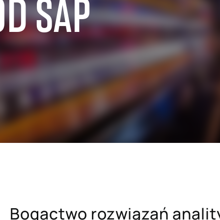
OD SAP
edaży hurtowej
SAP dla przemysłu metalowego 
papierniczego
lu detalicznego i e-commerce
SAP dla szpitali i placówek ba
uchomości
SAP dla firm ubezpieczeniowyc
ra usług profesjonalnych
SAP dla uczelni wyższych i pla
mysłu paliwowo-
naukowych
ego
Bogactwo rozwiązań anality