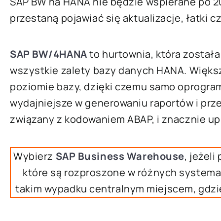
SAP BW na HANA nie będzie wspierane po 202
przestaną pojawiać się aktualizacje, łatki 
SAP BW/4HANA
to hurtownia, która został
wszystkie zalety bazy danych HANA. Więks
poziomie bazy, dzięki czemu samo oprogram
wydajniejsze w generowaniu raportów i prz
związany z kodowaniem ABAP, i znacznie up
Wybierz
SAP Business Warehouse
, jeżel
które są rozproszone w różnych system
takim wypadku centralnym miejscem, gdzi