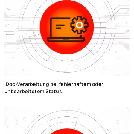
nehmen, die gerne ihre Erfahrungen mit Ihnen
teilen. Mit ihrer Unterstützung und klaren
Anweisungen wird das System keine Rätsel
mehr für Sie bereithalten.
SAP – SCHRITT-FÜR-SCHRITT-
ANLEITUNG ZUM SELBSTLERNEN
Die effiziente Nutzung von SAP öffnet Ihrem
IDoc-Verarbeitung bei fehlerhaftem oder
Team die Tür zu einer größtmöglichen
unbearbeitetem Status
Prozessoptimierung und zur Steigerung der
Produktivität der einzelnen Mitarbeiter. Finden
Sie die Antworten auf Ihre Fragen und lesen Sie
die Tipps, die Ihnen bei der Lösung Ihrer
Probleme helfen werden. Mit einfachen Schritt-