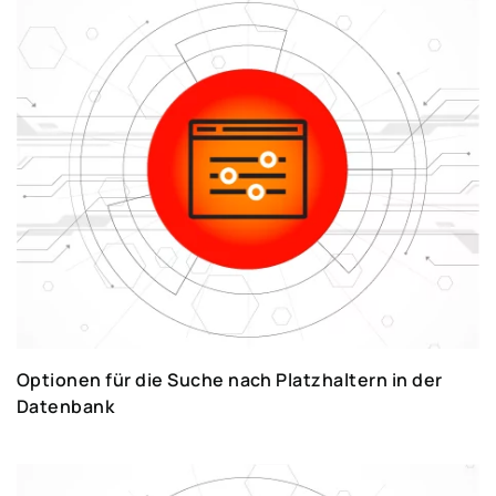
indem Sie diese an Ihre Anforderungen
anpassen.
Der vorliegende Leitfaden richtet sich
eigentlich an Einsteiger, aber nicht nur. Von den
verfügbaren Anleitungen können auch
fortgeschrittene Benutzer profitieren, wenn sie
das volle Potential von SAP erschließen wollen.
SAP-SYSTEM – EIN LEITFADEN MIT
PRAKTISCHEN TIPPS
Optionen für die Suche nach Platzhaltern in der
Datenbank
Mithilfe der Anleitungen erfahren Sie, wie SAP
eigentlich funktioniert. Die Anleitungen auf
Deutsch wurden so erstellt, dass sie für den