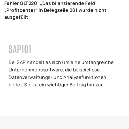
Fehler GLT2201 „Das bilanzierende Feld
„Profitcenter“ in Belegzeile 001 wurde nicht
ausgefüllt“
SAP101
Bei SAP handelt es sich um eine umfangreiche
Unternehmenssoftware, die beispiellose
Datenverwaltungs- und Analysefunktionen
bietet. Sie ist ein wichtiger Beitrag hin zur
Automatisierung von Geschäftsprozessen und
damit zur Rationalisierung der Arbeitsabläufe in
einem Unternehmen. Haben Sie Fragen zur
Nutzung des Systems? Oder sind bei einer
konkreten Nutzung Probleme aufgetreten? Hier