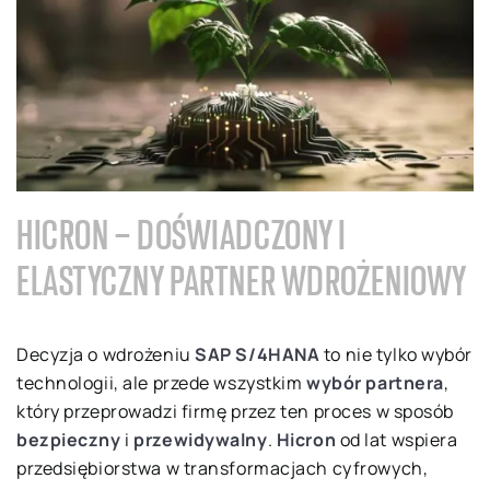
HICRON – DOŚWIADCZONY I
ELASTYCZNY PARTNER WDROŻENIOWY
Decyzja o wdrożeniu
SAP S/4HANA
to nie tylko wybór
technologii, ale przede wszystkim
wybór partnera
,
który przeprowadzi firmę przez ten proces w sposób
bezpieczny
i
przewidywalny
.
Hicron
od lat wspiera
przedsiębiorstwa w transformacjach cyfrowych,