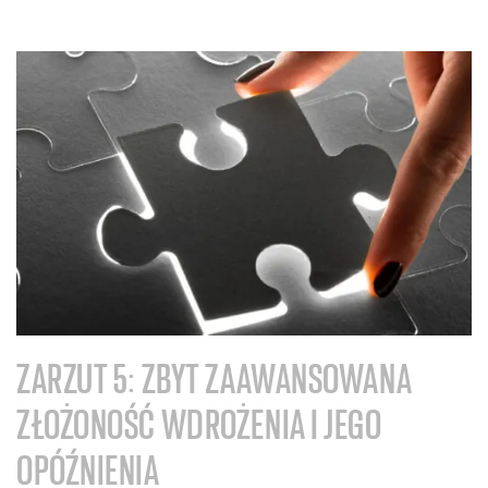
ZARZUT 5: ZBYT ZAAWANSOWANA
ZŁOŻONOŚĆ WDROŻENIA I JEGO
OPÓŹNIENIA