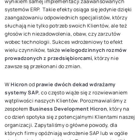
wynikiem samej implementacji zaawansowanych
systemów ERP. Takie efekty osiąga się jedynie dzięki
zaangażowaniu odpowiednich specjalistów, którzy
słuchają nie tylko potrzeb swoich Klientów, ale też
głosów ich niezadowolenia, obaw, czy zarzutów
wobec technologii. Sukces wdrożeniowy to efekt
wielu czynników, także
wielogodzinnych rozmów
prowadzonych z przedsiębiorcami
, którzy nie
zawsze są przekonani do zmian.
W
Hicron
od
prawie dwóch dekad
wdrażamy
systemy SAP
, co często wiąże się z rozwiewaniem
wątpliwości naszych Klientów. Porozmawialiśmy z
zespołem
Business Development Hicron
, który na
co dzień spotyka się z potencjalnymi Klientami naszej
organizacji. Zapytaliśmy o główne powody, dla
których firmy opóźniają wdrożenie SAP lub w ogóle