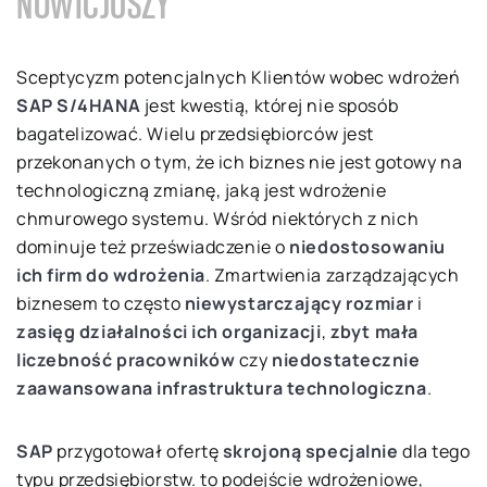
NOWICJUSZY
Sceptycyzm potencjalnych Klientów wobec wdrożeń
SAP S/4HANA
jest kwestią, której nie sposób
bagatelizować. Wielu przedsiębiorców jest
przekonanych o tym, że ich biznes nie jest gotowy na
technologiczną zmianę, jaką jest wdrożenie
chmurowego systemu. Wśród niektórych z nich
dominuje też przeświadczenie o
niedostosowaniu
ich firm do wdrożenia
. Zmartwienia zarządzających
biznesem to często
niewystarczający rozmiar
i
zasięg działalności ich organizacji
,
zbyt mała
liczebność pracowników
czy
niedostatecznie
zaawansowana infrastruktura technologiczna
.
SAP
przygotował ofertę
skrojoną specjalnie
dla tego
typu przedsiębiorstw. to podejście wdrożeniowe,