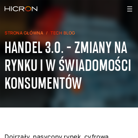
STRONA GŁÓWNA
TECH BLOG
HANDEL 3.0. - ZMIANY NA
RYNKU I W ŚWIADOMOŚCI
KONSUMENTÓW
Dojrzały, nasycony rynek, cyfrowa