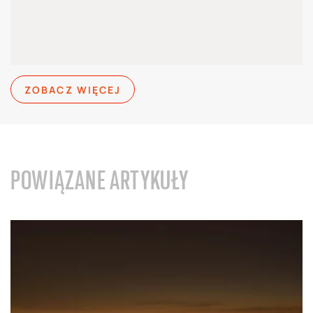
ZOBACZ WIĘCEJ
POWIĄZANE ARTYKUŁY