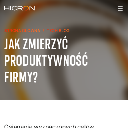
STRONA GŁÓWNA
TECH BLOG
JAK ZMIERZYĆ
PRODUKTYWNOŚĆ
FIRMY?
Osiąganie wyznaczonych celów