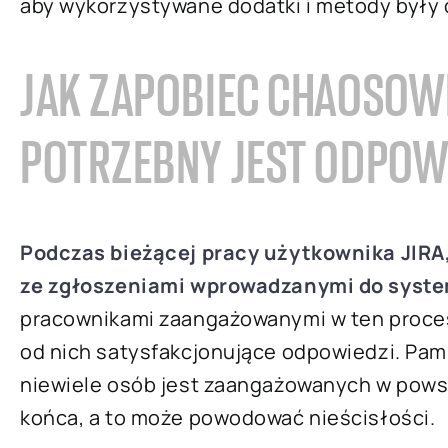
aby wykorzystywane dodatki i metody były
JAK ZAPOBIEC CHAOSOW
POTRZEBNY JEST ODPOWI
Podczas bieżącej pracy użytkownika JIRA
ze zgłoszeniami wprowadzanymi do syst
pracownikami zaangażowanymi w ten proces
od nich satysfakcjonujące odpowiedzi. Pam
niewiele osób jest zaangażowanych w pows
końca, a to może powodować nieścisłości.