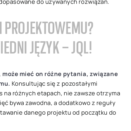
 dopasowane do używanych rozwiązań.
I PROJEKTOWEMU?
EDNI JĘZYK – JQL!
, może mieć on różne pytania, związane
emu.
Konsultując się z pozostałymi
 na różnych etapach, nie zawsze otrzyma
ięć bywa zawodna, a dodatkowo z reguły
tawanie danego projektu od początku do