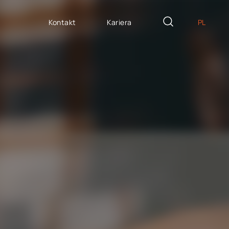
Kontakt
Kariera
PL
EN
ZYTE NA MIARĘ
DE
icron Innovation Lab
IT
oftware House
ES
trategiczny HR
AP / Fiori apps
AP BTP