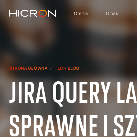
Oferta
O nas
USŁUGI I TECHNOLOGIE
OBSZARY BIZNESU
System SAP
SAP Automotive
Konsulting E-commerce
SAP SuccessFactors
STRONA GŁÓWNA
TECH BLOG
Atlassian
SAP - Finanse, Controlling
JIRA QUERY L
i Analityka
SAP Signavio
SAP dla Logistyki i
Produkcji
SAP — Obszar Sprzedaży,
SPRAWNE I SZ
Marketingu i Obsługi
Posprzedażowej