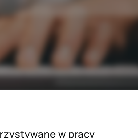
SAP dla branży budowlanej
i drzewno-
SAP dla sektora dóbr konsumpcyjnych
dawczych
SAP dla sektora zaawansowanych
technologii
h
Hicron Validated S/4 Life Science
cówek
rzystywane w pracy