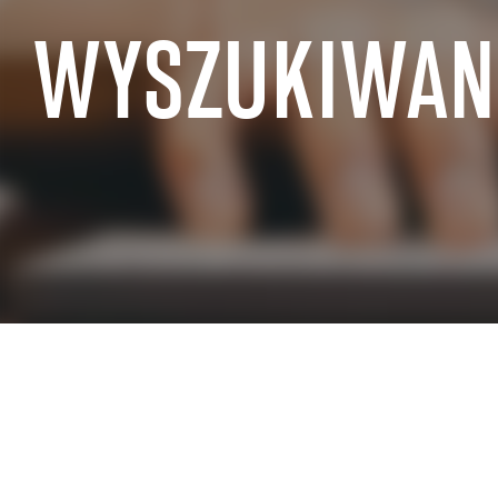
WYSZUKIWANI
DOŚWIADCZENIA BRANŻOWE SAP
SAP dla sektora publicznego
SAP dla sprz
SAP dla produkcji przemysłowej
SAP dla hand
SAP dla branży lotniczej i obronnej
SAP dla nier
SAP dla branży motoryzacyjnej
SAP dla sekto
SAP dla telekomunikacji
SAP dla prze
SAP dla przemysłu chemicznego
energetyczn