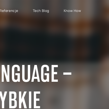
Referencje
Tech Blog
Know How
TYPY PROJEKTÓW
SAP CLOUD ERP
S
Wdrożenia SAP
SAP GROW Fast
H
Rozwój SAP
SAP S/4HANA
S
Rollouty SAP
SAP S/4HANA Public
S
ANGUAGE –
Cloud
Wsparcie SAP
AB
SAP S/4HANA Private
S
Cloud
RISE with SAP
YBKIE
GROW with SAP