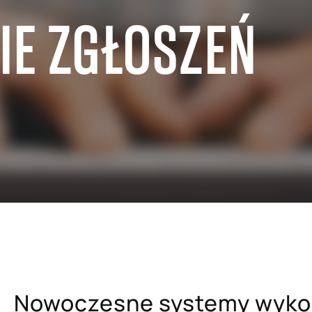
E ZGŁOSZEŃ
edaży hurtowej
SAP dla przemysłu metalowego 
papierniczego
lu detalicznego i e-commerce
SAP dla szpitali i placówek ba
uchomości
SAP dla firm ubezpieczeniowyc
ra usług profesjonalnych
SAP dla uczelni wyższych i pla
mysłu paliwowo-
naukowych
ego
Nowoczesne systemy wyko