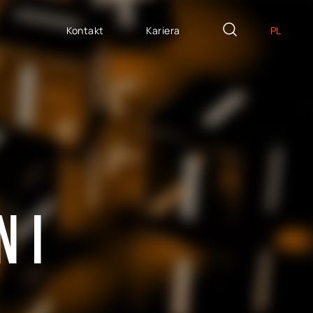
Kontakt
Kariera
PL
EN
ZYTE NA MIARĘ
DE
icron Innovation Lab
IT
oftware House
ES
trategiczny HR
AP / Fiori apps
 I
AP BTP