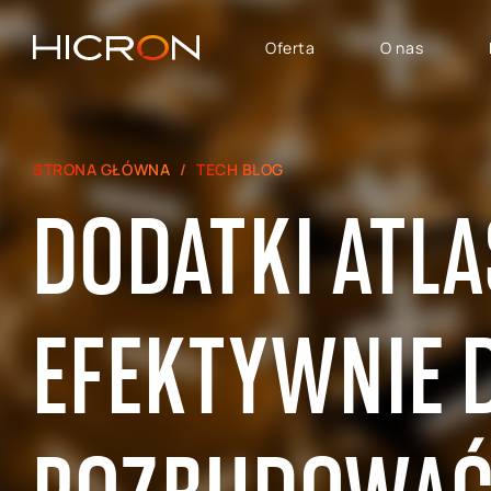
Oferta
O nas
USŁUGI I TECHNOLOGIE
OBSZARY BIZNESU
STRONA GŁÓWNA
TECH BLOG
System SAP
SAP Automotive
DODATKI ATLA
Konsulting E-commerce
SAP SuccessFactors
Atlassian
SAP - Finanse, Controlling
i Analityka
SAP Signavio
EFEKTYWNIE 
SAP dla Logistyki i
Produkcji
SAP — Obszar Sprzedaży,
Marketingu i Obsługi
Posprzedażowej