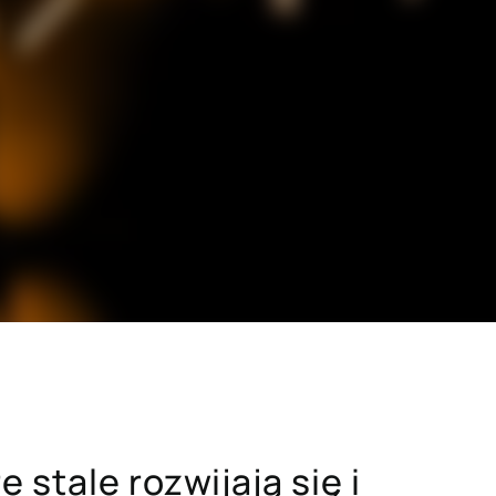
SAP dla branży budowlanej
i drzewno-
SAP dla sektora dóbr konsumpcyjnych
dawczych
SAP dla sektora zaawansowanych
technologii
h
Hicron Validated S/4 Life Science
cówek
 stale rozwijają się i