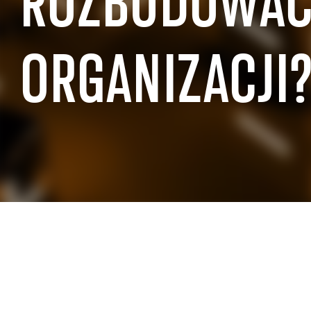
ROZBUDOWAĆ
DOŚWIADCZENIA BRANŻOWE SAP
ORGANIZACJI
SAP dla sektora publicznego
SAP dla sprz
SAP dla produkcji przemysłowej
SAP dla hand
SAP dla branży lotniczej i obronnej
SAP dla nier
SAP dla branży motoryzacyjnej
SAP dla sekto
SAP dla telekomunikacji
SAP dla prze
SAP dla przemysłu chemicznego
energetyczn