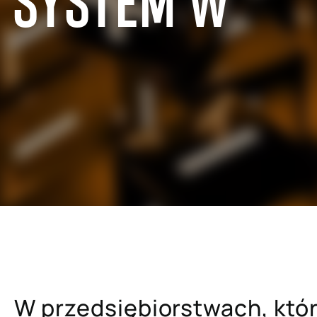
 SYSTEM W
?
edaży hurtowej
SAP dla przemysłu metalowego 
papierniczego
lu detalicznego i e-commerce
SAP dla szpitali i placówek ba
uchomości
SAP dla firm ubezpieczeniowyc
ra usług profesjonalnych
SAP dla uczelni wyższych i pla
mysłu paliwowo-
naukowych
ego
W przedsiębiorstwach, które