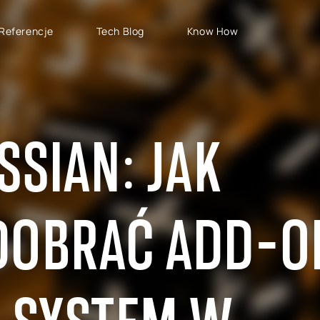
Referencje
Tech Blog
Know How
TYPY PROJEKTÓW
SAP CLOUD ERP
S
Wdrożenia SAP
SAP GROW Fast
H
SSIAN: JAK
Rozwój SAP
SAP S/4HANA
S
Rollouty SAP
SAP S/4HANA Public
S
Cloud
Wsparcie SAP
AB
DOBRAĆ ADD-ON
SAP S/4HANA Private
S
Cloud
RISE with SAP
GROW with SAP