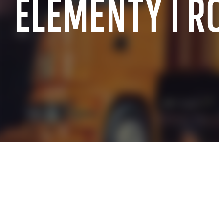
ELEMENTY I R
DOŚWIADCZENIA BRANŻOWE SAP
SAP dla sektora publicznego
SAP dla sprz
SAP dla produkcji przemysłowej
SAP dla hand
SAP dla branży lotniczej i obronnej
SAP dla nier
SAP dla branży motoryzacyjnej
SAP dla sekto
SAP dla telekomunikacji
SAP dla prze
SAP dla przemysłu chemicznego
energetyczn