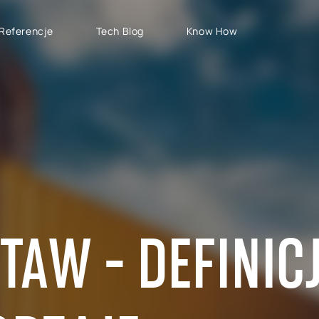
Referencje
Tech Blog
Know How
TYPY PROJEKTÓW
SAP CLOUD ERP
S
Wdrożenia SAP
SAP GROW Fast
H
Rozwój SAP
SAP S/4HANA
S
Rollouty SAP
SAP S/4HANA Public
S
Cloud
Wsparcie SAP
AB
SAP S/4HANA Private
S
Cloud
AW - DEFINICJ
RISE with SAP
GROW with SAP