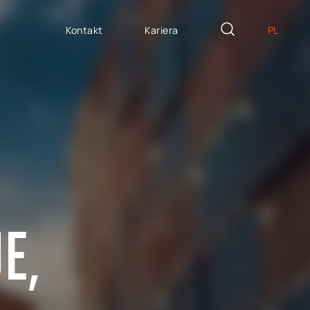
Kontakt
Kariera
PL
EN
ZYTE NA MIARĘ
DE
icron Innovation Lab
IT
oftware House
ES
trategiczny HR
AP / Fiori apps
AP BTP
E,