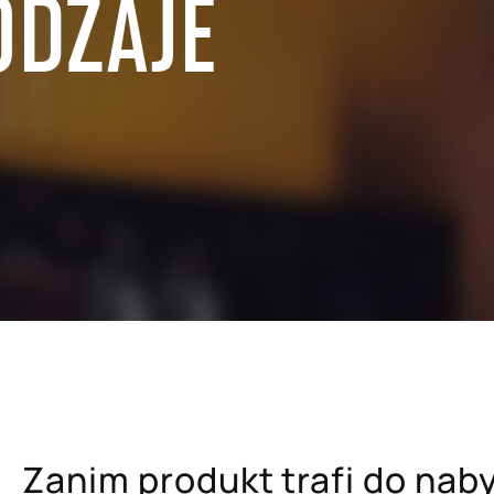
ODZAJE
edaży hurtowej
SAP dla przemysłu metalowego 
papierniczego
lu detalicznego i e-commerce
SAP dla szpitali i placówek ba
uchomości
SAP dla firm ubezpieczeniowyc
ra usług profesjonalnych
SAP dla uczelni wyższych i pla
mysłu paliwowo-
naukowych
ego
Zanim produkt trafi do nab