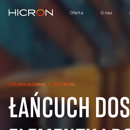
Oferta
O nas
USŁUGI I TECHNOLOGIE
OBSZARY BIZNESU
System SAP
SAP Automotive
Konsulting E-commerce
SAP SuccessFactors
Atlassian
SAP - Finanse, Controlling
i Analityka
SAP Signavio
STRONA GŁÓWNA
TECH BLOG
SAP dla Logistyki i
Produkcji
ŁAŃCUCH DOST
SAP — Obszar Sprzedaży,
Marketingu i Obsługi
Posprzedażowej