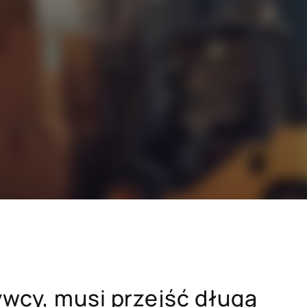
SAP dla branży budowlanej
i drzewno-
SAP dla sektora dóbr konsumpcyjnych
dawczych
SAP dla sektora zaawansowanych
technologii
h
Hicron Validated S/4 Life Science
cówek
ywcy, musi przejść długą