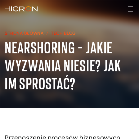
STRONA GŁÓWNA
TECH BLOG
NEARSHORING - JAKIE
WYZWANIA NIESIE? JAK
IM SPROSTAĆ?
Przenoszenie procesów biznesowych