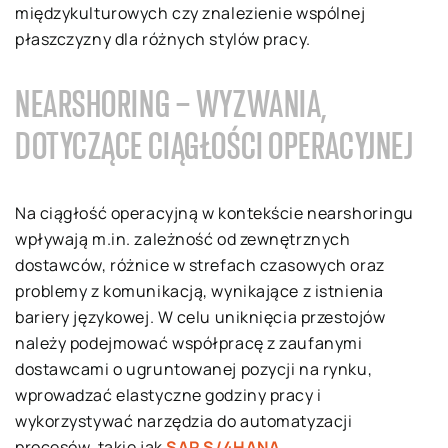
międzykulturowych czy znalezienie wspólnej
płaszczyzny dla różnych stylów pracy.
NEARSHORING – WYZWANIA,
DOTYCZĄCE CIĄGŁOŚCI OPERACYJNEJ
Na ciągłość operacyjną w kontekście nearshoringu
wpływają m.in. zależność od zewnętrznych
dostawców, różnice w strefach czasowych oraz
problemy z komunikacją, wynikające z istnienia
bariery językowej. W celu uniknięcia przestojów
należy podejmować współpracę z zaufanymi
dostawcami o ugruntowanej pozycji na rynku,
wprowadzać elastyczne godziny pracy i
wykorzystywać narzędzia do automatyzacji
procesów, takie jak
SAP S/4HANA
.