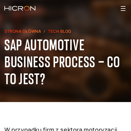
STRONA GŁÓWNA
TECH BLOG
SAP AUTOMOTIVE
BUSINESS PROCESS – CO
TO JEST?
W przypadku firm z sektora motoryzacji