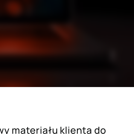
SAP dla branży budowlanej
i drzewno-
SAP dla sektora dóbr konsumpcyjnych
dawczych
SAP dla sektora zaawansowanych
technologii
h
Hicron Validated S/4 Life Science
cówek
y materiału klienta do