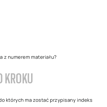
ta z numerem materiału?
O KROKU
, do których ma zostać przypisany indeks