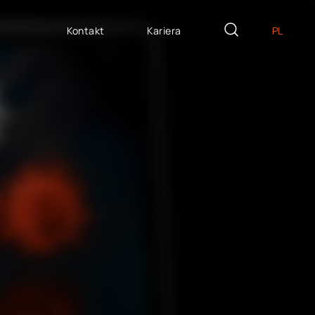
Kontakt
Kariera
PL
EN
ZYTE NA MIARĘ
DE
icron Innovation Lab
IT
oftware House
ES
trategiczny HR
AP / Fiori apps
AP BTP