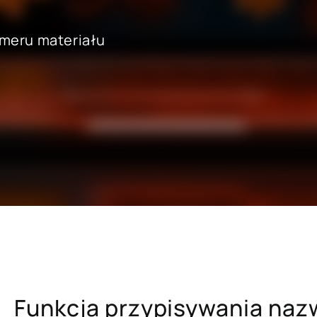
umeru materiału
edaży hurtowej
SAP dla przemysłu metalowego 
papierniczego
lu detalicznego i e-commerce
SAP dla szpitali i placówek ba
uchomości
SAP dla firm ubezpieczeniowyc
ra usług profesjonalnych
SAP dla uczelni wyższych i pla
mysłu paliwowo-
naukowych
ego
Funkcja przypisywania nazw