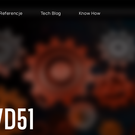
Referencje
Tech Blog
Know How
TYPY PROJEKTÓW
SAP CLOUD ERP
S
Wdrożenia SAP
SAP GROW Fast
H
Rozwój SAP
SAP S/4HANA
S
Rollouty SAP
SAP S/4HANA Public
S
Cloud
Wsparcie SAP
AB
SAP S/4HANA Private
S
Cloud
VD51
RISE with SAP
GROW with SAP