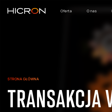
Oferta
O nas
USŁUGI I TECHNOLOGIE
OBSZARY BIZNESU
System SAP
SAP Automotive
Konsulting E-commerce
SAP SuccessFactors
Atlassian
SAP - Finanse, Controlling
i Analityka
SAP Signavio
SAP dla Logistyki i
STRONA GŁÓWNA
Produkcji
TRANSAKCJA 
SAP — Obszar Sprzedaży,
Marketingu i Obsługi
Posprzedażowej