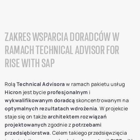
ZAKRES WSPARCIA DORADCÓW W
RAMACH TECHNICAL ADVISOR FOR
RISE WITH SAP
Rolą
Technical Advisora
w ramach pakietu usług
Hicron
jest bycie
profesjonalnym
i
wykwalifikowanym
doradcą
skoncentrowanym na
optymalnych rezultatach wdrożenia
. W projekcie
staje się on także
architektem
rozwiązań
projektowanych
zgodnie z
potrzebami
przedsiębiorstwa
. Celem takiego przedsięwzięcia