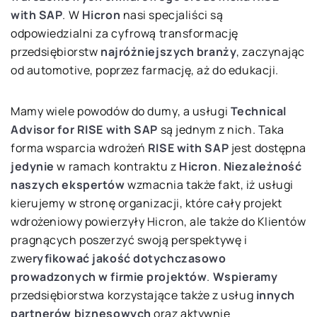
with SAP
. W
Hicron
nasi specjaliści są
odpowiedzialni za cyfrową transformację
przedsiębiorstw
najróżniejszych branży
, zaczynając
od automotive, poprzez farmację, aż do edukacji.
Mamy wiele powodów do dumy, a usługi
Technical
Advisor for RISE with SAP
są jednym z nich. Taka
forma wsparcia wdrożeń
RISE with SAP
jest dostępna
jedynie
w ramach kontraktu z
Hicron
.
Niezależność
naszych ekspertów
wzmacnia także fakt, iż usługi
kierujemy w stronę organizacji, które cały projekt
wdrożeniowy powierzyły Hicron, ale także do Klientów
pragnących poszerzyć swoją perspektywę i
zwe
ryfikować jakość dotychczasowo
prowadzonych w firmie projektów
.
Wspieramy
przedsiębiorstwa korzystające także z usług
innych
partnerów biznesowych
oraz aktywnie