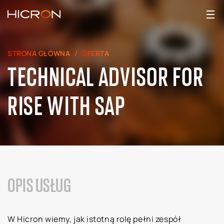
STRONA GŁÓWNA
OFERTA
TECHNICAL ADVISOR FOR
RISE WITH SAP
OPIS USŁUG
W Hicron wiemy, jak istotną rolę pełni zespół