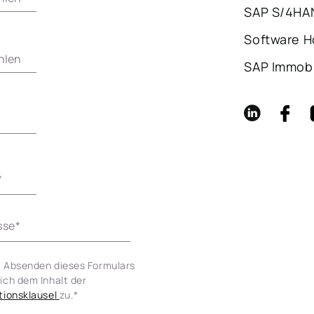
SAP S/4HA
Software 
SAP Immob
*
sse
*
 Absenden dieses Formulars 
stimme ich dem Inhalt der 
tionsklausel 
zu.
*