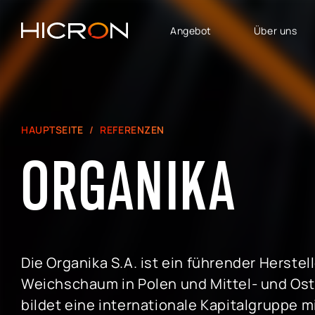
Angebot
Über uns
DIENSTLEISTUNGEN UND
GESCHÄFTSBEREICHE
TECHNOLOGIEN
SAP Lösungen
SAP für Automotive
HAUPTSEITE
REFERENZEN
Software House
SAP SuccessFactors
ORGANIKA
E-Commerce-Beratung
SAP für Finanzen,
Controlling und Analytik
Beratung zu Atlassian
SAP für Logistik &
SAP Signavio
Produktion
SAP
SAP - Bereich Vertrieb,
Die Organika S.A. ist ein führender Herstel
Immobilienmanagement
Marketing und
Weichschaum in Polen und Mittel- und Ost
Kundendienst
bildet eine internationale Kapitalgruppe mi