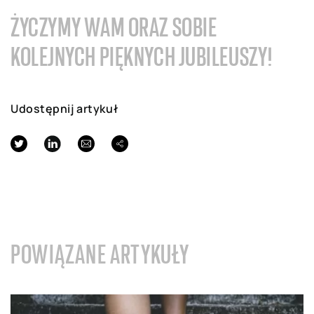
ŻYCZYMY WAM ORAZ SOBIE
KOLEJNYCH PIĘKNYCH JUBILEUSZY!
Udostępnij artykuł
POWIĄZANE ARTYKUŁY