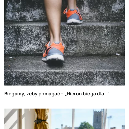
Biegamy, żeby pomagać – „Hicron biega dla…”