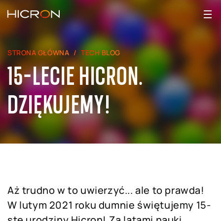
STRONA GŁÓWNA
TECH BLOG
15-LECIE HICRON.
DZIĘKUJEMY!
Aż trudno w to uwierzyć... ale to prawda!
W lutym 2021 roku dumnie świętujemy 15-
ste urodziny Hicron! Za latami nauki,