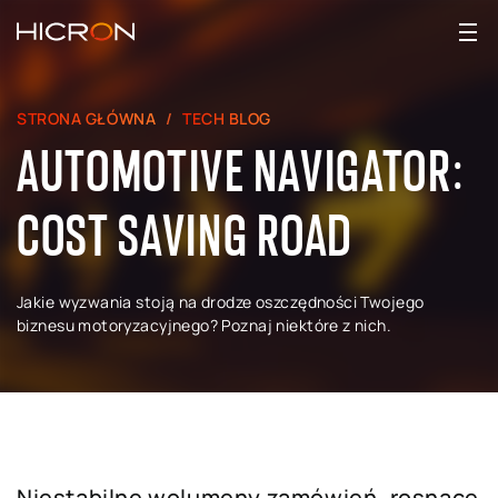
STRONA GŁÓWNA
TECH BLOG
AUTOMOTIVE NAVIGATOR:
COST SAVING ROAD
Jakie wyzwania stoją na drodze oszczędności Twojego
biznesu motoryzacyjnego? Poznaj niektóre z nich.
Niestabilne wolumeny zamówień, rosnące