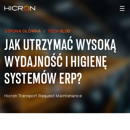
STRONA GŁÓWNA
TECH BLOG
JAK UTRZYMAĆ WYSOKĄ
WYDAJNOŚĆ I HIGIENĘ
SYSTEMÓW ERP?
Hicron Transport Request Maintenance