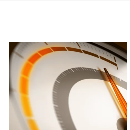
producentów automotive
.
Na Tech-Blogu piszemy o tematach ważny
nadchodzących zmianach w przemyśle, 
Atlassian
Wspieramy rozwój firm nie tylko od zew
mniejszych organizacji usprawnia prac
czy szybkie raportowanie. Na naszym Te
temat zwiększenia komfortu pracownik