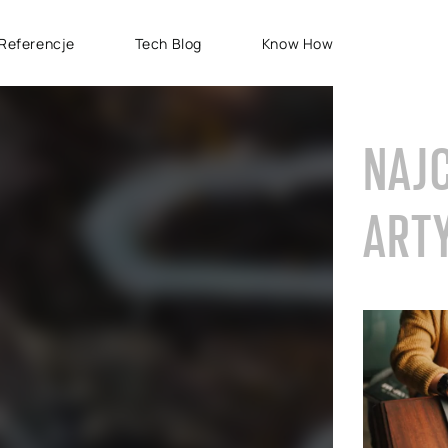
Referencje
Tech Blog
Know How
TYPY PROJEKTÓW
SAP CLOUD ERP
S
NAJ
Wdrożenia SAP
SAP GROW Fast
H
Rozwój SAP
SAP S/4HANA
S
ART
Rollouty SAP
SAP S/4HANA Public
S
Cloud
Wsparcie SAP
AB
SAP S/4HANA Private
S
Cloud
RISE with SAP
GROW with SAP