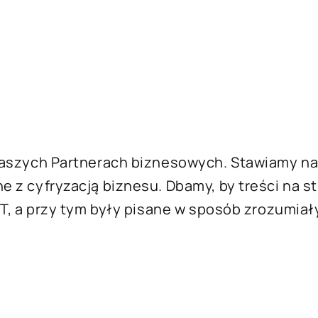
aszych Partnerach biznesowych. Stawiamy na 
z cyfryzacją biznesu. Dbamy, by treści na st
T, a przy tym były pisane w sposób zrozumiały
 artykuły wraz z eksperckim komentarzem.