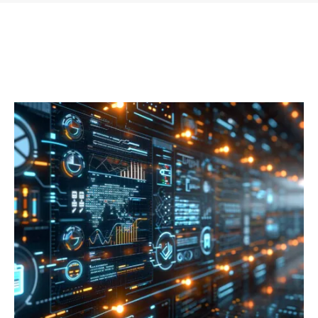
ch dla branży: budowaniu relacji z klientami
łańcuchach dostaw, planowaniu produkcji cz
nątrz, ale również wewnątrz.
Oprogramowanie 
ę zespołów projektowych, poprzez łatwiejsze
ch-Blogu znajdziesz informacje zarówno o kwe
ów.