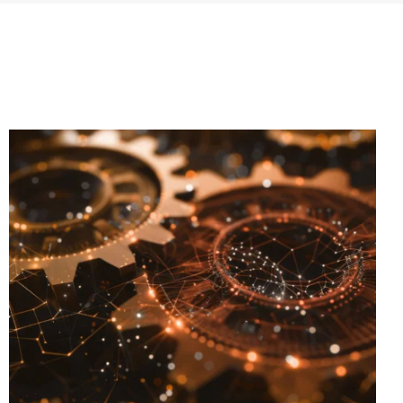
, sposobach dotarcia do nich,
y systemach gwarancyjnych.
firmy Atlassian
dla większych i
 zarządzanie zadaniami, automatyzację
stiach technicznych, jak i porady na