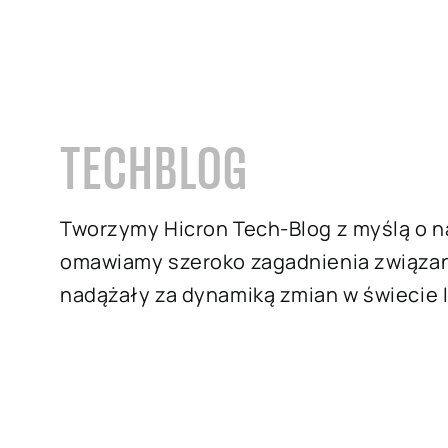
TECHBLOG
Tworzymy Hicron Tech-Blog z myślą o n
omawiamy szeroko zagadnienia związane 
nadążały za dynamiką zmian w świecie I
Na naszym blogu znajdziesz biznesowe
System SAP