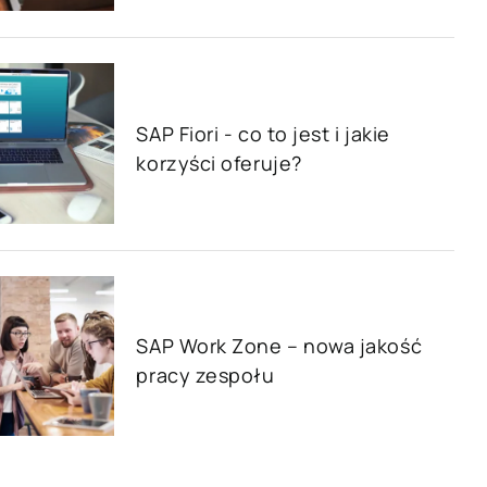
SAP dla branży budowlanej
SAP Fiori - co to jest i jakie
i drzewno-
SAP dla sektora dóbr konsumpcyjnych
korzyści oferuje?
dawczych
SAP dla sektora zaawansowanych
technologii
h
Hicron Validated S/4 Life Science
cówek
SAP Work Zone – nowa jakość
pracy zespołu