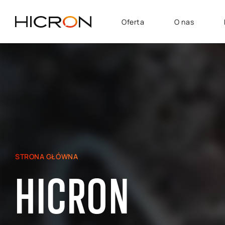
Oferta
O nas
USŁUGI I TECHNOLOGIE
OBSZARY BIZNESU
System SAP
SAP Automotive
Konsulting E-commerce
SAP SuccessFactors
Atlassian
SAP - Finanse, Controlling
i Analityka
SAP Signavio
SAP dla Logistyki i
STRONA GŁÓWNA
Produkcji
HICRON
SAP — Obszar Sprzedaży,
Marketingu i Obsługi
Posprzedażowej