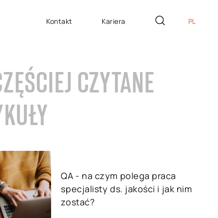
Kontakt
Kariera
PL
EN
ZYTE NA MIARĘ
CZĘŚCIEJ CZYTANE
DE
icron Innovation Lab
IT
oftware House
YKUŁY
ES
trategiczny HR
AP / Fiori apps
AP BTP
QA - na czym polega praca
specjalisty ds. jakości i jak nim
zostać?