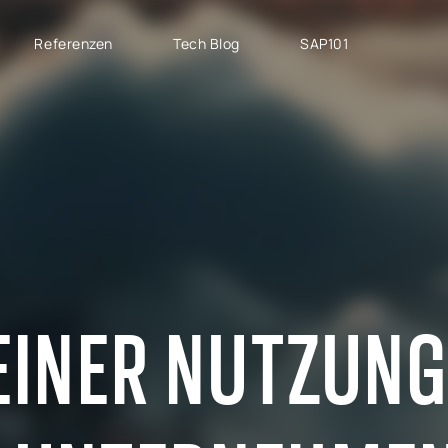
Referenzen
Tech Blog
SAP101
PROJEKTTYPEN
SAP CLOUD ERP
M
SAP Implementierung
SAP GROW Fast
H
SAP Development
SAP S/4HANA
S
SAP Rollout Projekte
SAP S/4HANA Public
S
Cloud
P
SAP Support
SAP S/4HANA Private
AB
Cloud
 EINER NUTZUN
S
RISE with SAP
GROW with SAP