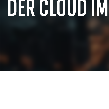
DER CLOUD I
ERFAHRUNG IN DER SAP-BRANCHE
SAP für den öffentlichen Sektor
SAP für die c
SAP für die industrielle Fertigung
SAP für den 
SAP für die Luft- & Raumfahrt- und
SAP für Einz
Verteidigungsindustrie
SAP für die I
SAP für Automotive
SAP für den S
SAP für die Telekommunikationsbranche
Dienstleistu