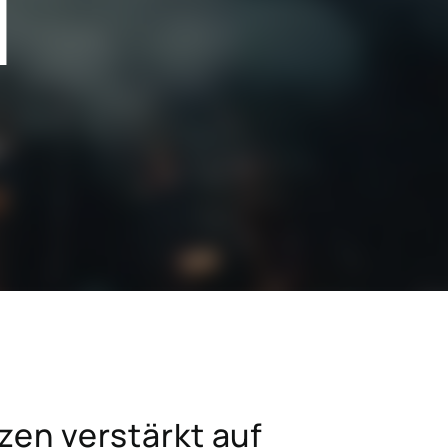
N
SAP für das Baugewerbe
SAP für die Hightech-Industrie
SAP für die Konsumgüterindustrie
SAP für Krankenhäuser und
hmen
Forschungseinrichtungen
Hicron Validated S/4 Life Science
en verstärkt auf