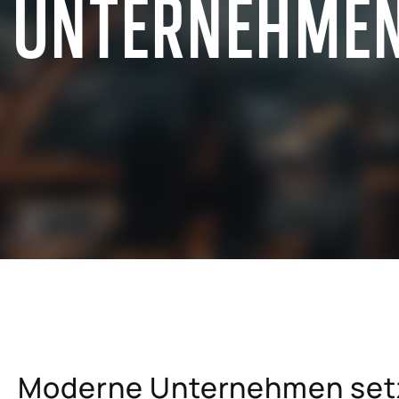
M UNTERNEHME
hemische Industrie
SAP für die Brennstoff- und
Energiewirtschaft
Großhandel
SAP für die Metall-, Holz- und
elhandel und E-Commerce
Papierindustrie
mmobilienwirtschaft
SAP für Versicherungsunterne
ektor der professionellen
SAP für Hochschulen und
ngen
Forschungseinrichtungen
Moderne Unternehmen setz