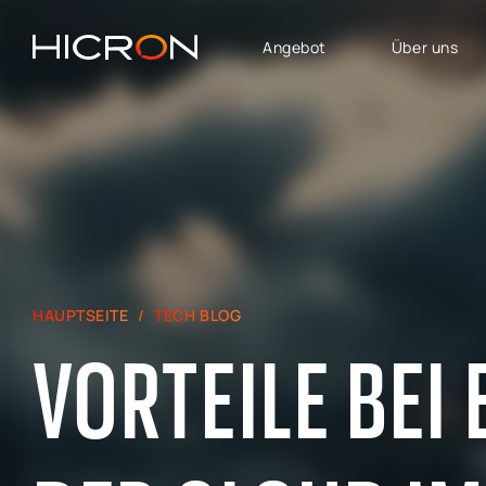
Angebot
Über uns
DIENSTLEISTUNGEN UND
GESCHÄFTSBEREICHE
TECHNOLOGIEN
SAP Lösungen
SAP für Automotive
Software House
SAP SuccessFactors
E-Commerce-Beratung
SAP für Finanzen,
Controlling und Analytik
Beratung zu Atlassian
HAUPTSEITE
TECH BLOG
SAP für Logistik &
SAP Signavio
Produktion
VORTEILE BEI
SAP
SAP - Bereich Vertrieb,
Immobilienmanagement
Marketing und
Kundendienst