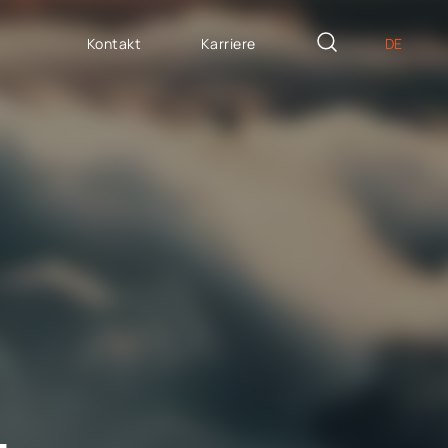
Kontakt
Karriere
DE
PL
ASSGESCHNEIDERTE
EN
icron Innovation Lab
IT
oftware House
ES
trategisches
ersonalwesen
AP / Fiori apps
G
AP BTP