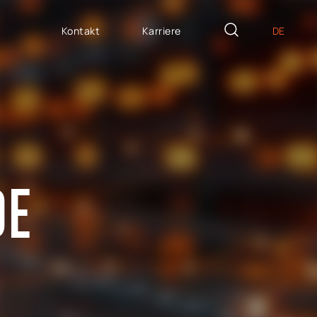
Kontakt
Karriere
DE
PL
ASSGESCHNEIDERTE
EN
icron Innovation Lab
IT
oftware House
ES
trategisches
DE
ersonalwesen
AP / Fiori apps
AP BTP