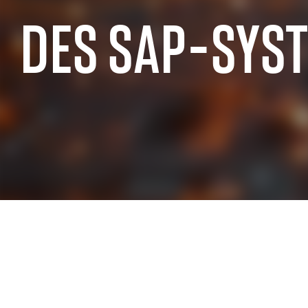
DES SAP-SYS
ERFAHRUNG IN DER SAP-BRANCHE
SAP für den öffentlichen Sektor
SAP für die c
SAP für die industrielle Fertigung
SAP für den 
SAP für die Luft- & Raumfahrt- und
SAP für Einz
Verteidigungsindustrie
SAP für die I
SAP für Automotive
SAP für den S
SAP für die Telekommunikationsbranche
Dienstleistu