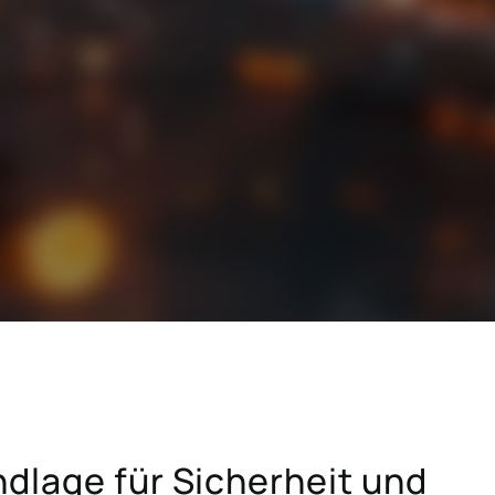
SAP für das Baugewerbe
SAP für die Hightech-Industrie
SAP für die Konsumgüterindustrie
SAP für Krankenhäuser und
hmen
Forschungseinrichtungen
Hicron Validated S/4 Life Science
ndlage für Sicherheit und