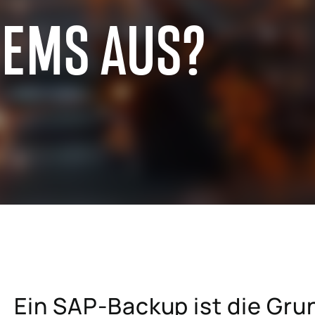
TEMS AUS?
hemische Industrie
SAP für die Brennstoff- und
Energiewirtschaft
Großhandel
SAP für die Metall-, Holz- und
elhandel und E-Commerce
Papierindustrie
mmobilienwirtschaft
SAP für Versicherungsunterne
ektor der professionellen
SAP für Hochschulen und
ngen
Forschungseinrichtungen
Ein SAP-Backup ist die Gru