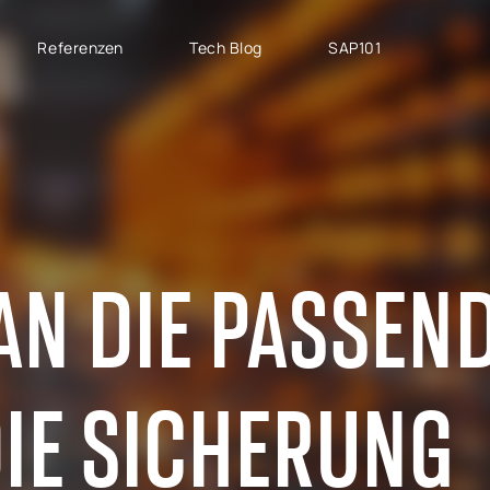
Referenzen
Tech Blog
SAP101
PROJEKTTYPEN
SAP CLOUD ERP
M
SAP Implementierung
SAP GROW Fast
H
SAP Development
SAP S/4HANA
S
SAP Rollout Projekte
SAP S/4HANA Public
S
AN DIE PASSEN
Cloud
P
SAP Support
SAP S/4HANA Private
AB
Cloud
S
RISE with SAP
IE SICHERUNG
GROW with SAP