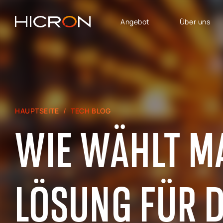
Angebot
Über uns
DIENSTLEISTUNGEN UND
GESCHÄFTSBEREICHE
TECHNOLOGIEN
SAP Lösungen
SAP für Automotive
Software House
SAP SuccessFactors
HAUPTSEITE
TECH BLOG
E-Commerce-Beratung
SAP für Finanzen,
WIE WÄHLT M
Controlling und Analytik
Beratung zu Atlassian
SAP für Logistik &
SAP Signavio
Produktion
SAP
SAP - Bereich Vertrieb,
LÖSUNG FÜR D
Immobilienmanagement
Marketing und
Kundendienst