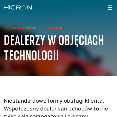
STRONA GŁÓWNA
TECH BLOG
DEALERZY W OBJĘCIACH
TECHNOLOGII
Niestandardowe formy obsługi klienta.
Współczesny dealer samochodów to nie
tylko sala sprzedażowa i zręczny