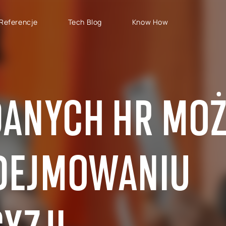
Referencje
Tech Blog
Know How
TYPY PROJEKTÓW
SAP CLOUD ERP
S
Wdrożenia SAP
SAP GROW Fast
H
 DANYCH HR MO
Rozwój SAP
SAP S/4HANA
S
Rollouty SAP
SAP S/4HANA Public
S
Cloud
Wsparcie SAP
AB
DEJMOWANIU
SAP S/4HANA Private
S
Cloud
RISE with SAP
GROW with SAP