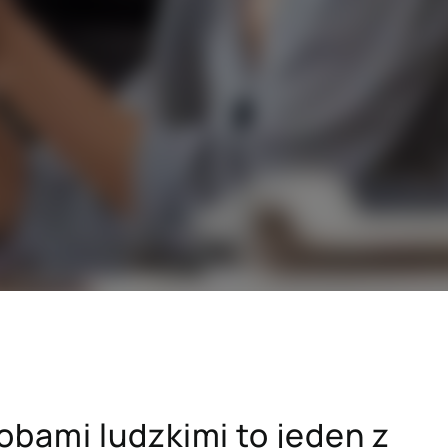
SAP dla branży budowlanej
i drzewno-
SAP dla sektora dóbr konsumpcyjnych
dawczych
SAP dla sektora zaawansowanych
technologii
h
Hicron Validated S/4 Life Science
cówek
bami ludzkimi to jeden z