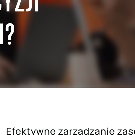
YZJI
H?
edaży hurtowej
SAP dla przemysłu metalowego 
papierniczego
lu detalicznego i e-commerce
SAP dla szpitali i placówek ba
uchomości
SAP dla firm ubezpieczeniowyc
ra usług profesjonalnych
SAP dla uczelni wyższych i pla
mysłu paliwowo-
naukowych
ego
Efektywne zarządzanie zaso