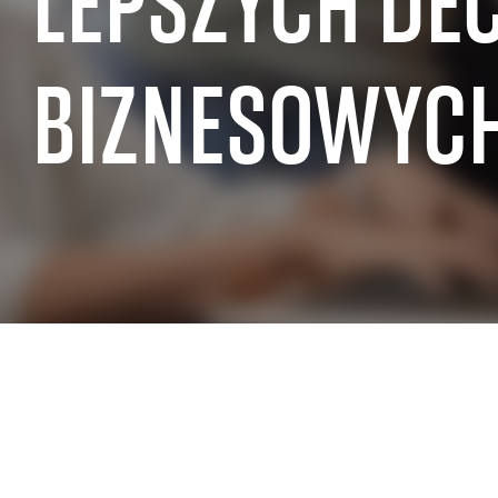
LEPSZYCH DEC
DOŚWIADCZENIA BRANŻOWE SAP
BIZNESOWYC
SAP dla sektora publicznego
SAP dla sprz
SAP dla produkcji przemysłowej
SAP dla hand
SAP dla branży lotniczej i obronnej
SAP dla nier
SAP dla branży motoryzacyjnej
SAP dla sekto
SAP dla telekomunikacji
SAP dla prze
SAP dla przemysłu chemicznego
energetyczn