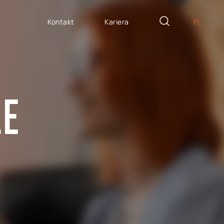
Kontakt
Kariera
PL
EN
ZYTE NA MIARĘ
DE
icron Innovation Lab
ŻE
IT
oftware House
ES
trategiczny HR
AP / Fiori apps
AP BTP