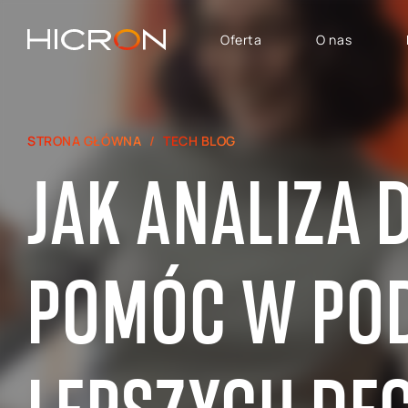
Oferta
O nas
USŁUGI I TECHNOLOGIE
OBSZARY BIZNESU
STRONA GŁÓWNA
TECH BLOG
System SAP
SAP Automotive
JAK ANALIZA
Konsulting E-commerce
SAP SuccessFactors
Atlassian
SAP - Finanse, Controlling
i Analityka
SAP Signavio
POMÓC W PO
SAP dla Logistyki i
Produkcji
SAP — Obszar Sprzedaży,
Marketingu i Obsługi
Posprzedażowej