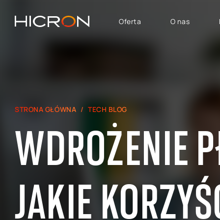
Oferta
O nas
USŁUGI I TECHNOLOGIE
OBSZARY BIZNESU
System SAP
SAP Automotive
Konsulting E-commerce
SAP SuccessFactors
STRONA GŁÓWNA
TECH BLOG
Atlassian
SAP - Finanse, Controlling
WDROŻENIE P
i Analityka
SAP Signavio
SAP dla Logistyki i
Produkcji
SAP — Obszar Sprzedaży,
JAKIE KORZYŚ
Marketingu i Obsługi
Posprzedażowej