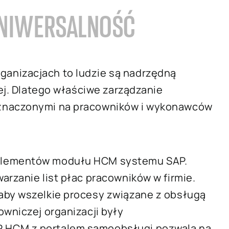
 UNIWERSALNOŚĆ
anizacjach to ludzie są nadrzędną
żej. Dlatego właściwe zarządzanie
eznaczonymi na pracowników i wykonawców
 elementów modułu HCM systemu SAP.
arzanie list płac pracowników w firmie.
aby wszelkie procesy związane z obsługą
owniczej organizacji były
 HCM z portalem samoobsługi pozwala na