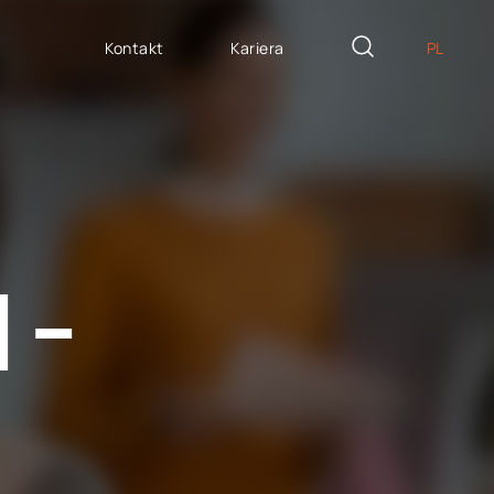
Kontakt
Kariera
PL
EN
ZYTE NA MIARĘ
DE
icron Innovation Lab
IT
oftware House
ES
trategiczny HR
 –
AP / Fiori apps
AP BTP