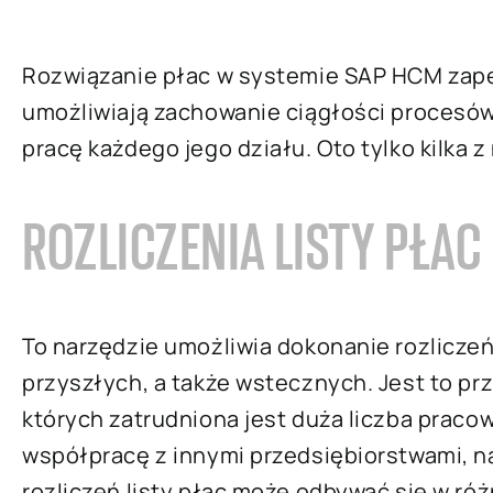
Rozwiązanie płac w systemie SAP HCM zapew
umożliwiają zachowanie ciągłości procesó
pracę każdego jego działu. Oto tylko kilka z 
ROZLICZENIA LISTY PŁAC
To narzędzie umożliwia dokonanie rozliczeń
przyszłych, a także wstecznych. Jest to pr
których zatrudniona jest duża liczba pracow
współpracę z innymi przedsiębiorstwami, 
rozliczeń listy płac może odbywać się w ró