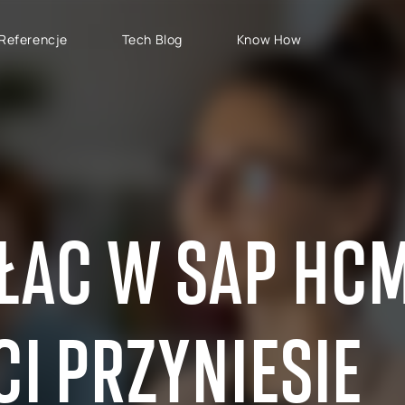
Referencje
Tech Blog
Know How
TYPY PROJEKTÓW
SAP CLOUD ERP
S
Wdrożenia SAP
SAP GROW Fast
H
Rozwój SAP
SAP S/4HANA
S
Rollouty SAP
SAP S/4HANA Public
S
ŁAC W SAP HCM
Cloud
Wsparcie SAP
AB
SAP S/4HANA Private
S
Cloud
RISE with SAP
CI PRZYNIESIE
GROW with SAP