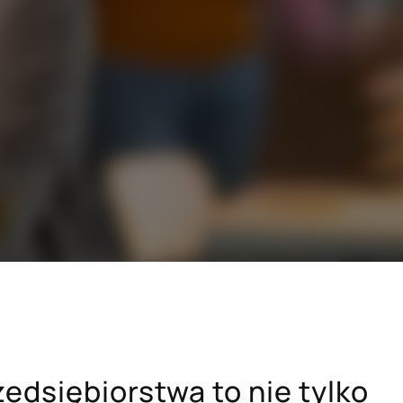
SAP dla branży budowlanej
i drzewno-
SAP dla sektora dóbr konsumpcyjnych
dawczych
SAP dla sektora zaawansowanych
technologii
h
Hicron Validated S/4 Life Science
cówek
edsiębiorstwa to nie tylko