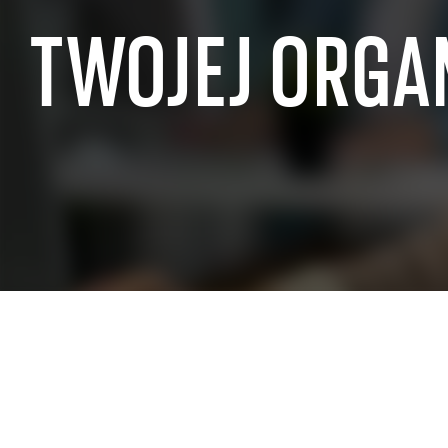
TWOJEJ ORGA
DOŚWIADCZENIA BRANŻOWE SAP
SAP dla sektora publicznego
SAP dla sprz
SAP dla produkcji przemysłowej
SAP dla hand
SAP dla branży lotniczej i obronnej
SAP dla nier
SAP dla branży motoryzacyjnej
SAP dla sekto
SAP dla telekomunikacji
SAP dla prze
SAP dla przemysłu chemicznego
energetyczn