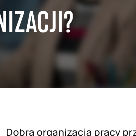
NIZACJI?
edaży hurtowej
SAP dla przemysłu metalowego 
papierniczego
lu detalicznego i e-commerce
SAP dla szpitali i placówek ba
uchomości
SAP dla firm ubezpieczeniowyc
ra usług profesjonalnych
SAP dla uczelni wyższych i pla
mysłu paliwowo-
naukowych
ego
Dobra organizacja pracy prz