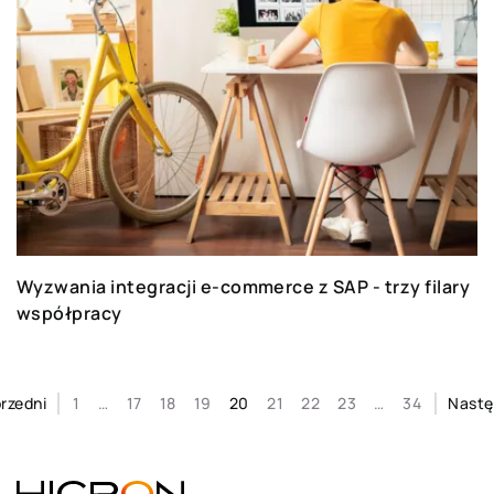
Wyzwania integracji e-commerce z SAP - trzy filary
współpracy
rzedni
1
…
17
18
19
20
21
22
23
…
34
Nast