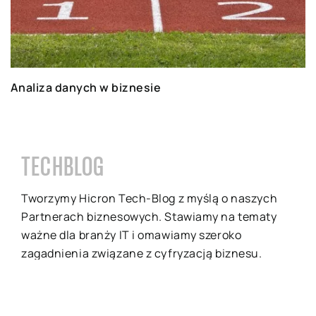
Analiza danych w biznesie
TECHBLOG
Tworzymy Hicron Tech-Blog z myślą o naszych
Partnerach biznesowych. Stawiamy na tematy
ważne dla branży IT i omawiamy szeroko
zagadnienia związane z cyfryzacją biznesu.
Dbamy, by treści na stronie dotyczyły
aktualnych wydarzeń i nadążały za dynamiką
zmian w świecie IT, a przy tym były pisane w