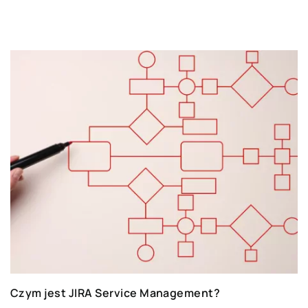
systemu SAP, ale również tematów bardziej
ogólnych związanych z rozwojem organizacji i
zmianami, które zachodzą w świecie biznesu.
Dzielimy się wiedzą z zakresu oprogramowania
ERP dla
działów HR
,
finansów
,
sprzedaży
, ale
również
produkcji i logistyki
.
Automotive
Od początku działalności firmy współpracujemy
z przemysłem motoryzacyjnym. Wsłuchujemy
się uważnie w głos naszych Klientów i jesteśmy
na bieżąco z sytuacją rynkową.
Stworzyliśmy
innowacyjne rozwiązania
dedykowanych dla dealerów i producentów
automotive
.
Czym jest JIRA Service Management?